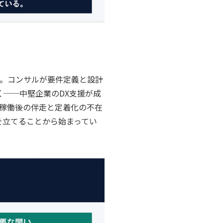
す。コンサルが要件定義と設計
く──中堅企業のDX支援が成
稼働後の伴走と定着化の不在
を立てることから始まってい