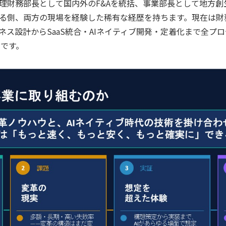
理財務部長として国内外のF&Aを統括、事業部長として地方創
る側、両方の現場を経験した稀有な経歴を持ちます。現在は財
ネス設計からSaaS統合・AIネイティブ開発・定着化まで全プ
ーです。