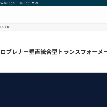
社会へ～ | 株式会社at.AI
ョン支援
ソロプレナー垂直統合型トランスフォーメ