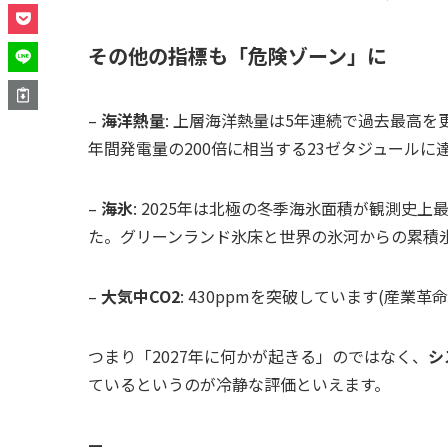
その他の指標も「危険ゾーン」に
–
海洋熱量
: 上層海洋熱量は5年連続で過去最高を
年間発電量の200倍に相当する23ゼタジュールに
–
海氷
: 2025年は北極の冬季海氷面積が観測史
た。グリーンランド氷床と世界の氷河からの累積
–
大気中CO2
: 430ppmを突破しています(産業革命
つまり「2027年に何かが起きる」のではなく、
シ
ているというのが冷静な評価といえます。
—