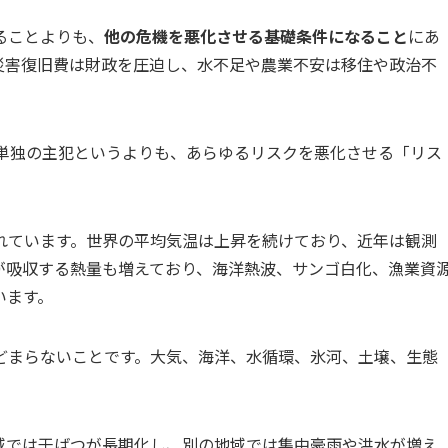
ることよりも、
他の危機を悪化させる基礎条件になること
にあ
災害復旧費は財政を圧迫し、水不足や農業不安は移住や政治不
、単独の主犯というよりも、あらゆるリスクを悪化させる「リス
れています。世界の平均気温は上昇を続けており、近年は観測
が吸収する熱量も増えており、海洋熱波、サンゴ白化、漁業資
います。
どまらないことです。大気、海洋、水循環、氷河、土壌、生態
域では干ばつが長期化し、別の地域では集中豪雨や洪水が増え