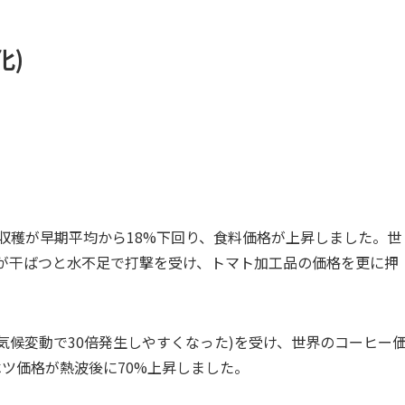
化)
麦収穫が早期平均から18%下回り、食料価格が上昇しました。世
産が干ばつと水不足で打撃を受け、トマト加工品の価格を更に押
ば気候変動で30倍発生しやすくなった)を受け、世界のコーヒー
ベツ価格が熱波後に70%上昇しました。