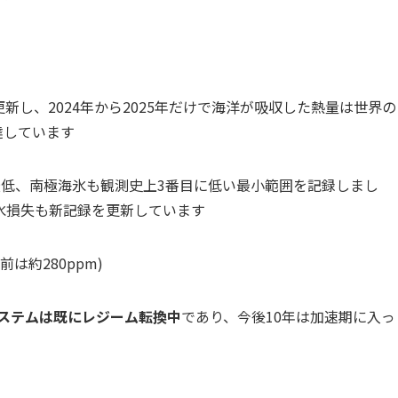
更新し、2024年から2025年だけで海洋が吸収した熱量は世界の
達しています
上最低、南極海氷も観測史上3番目に低い最小範囲を記録しまし
氷損失も新記録を更新しています
前は約280ppm)
ステムは既にレジーム転換中
であり、今後10年は加速期に入っ