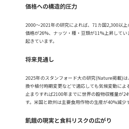
価格への構造的圧力
2000〜2021年の研究によれば、71カ国2,3
価格が26%、ナッツ・種・豆類が11%上昇して
起きています。
将来見通し
2025年のスタンフォード大の研究(Nature掲載
換や植付時期変更などで適応しても気候変動によ
止まりすれば2100年までに世界の穀物収穫量が2
す。米国と欧州は主要食用作物の生産が40%減少
飢餓の現実と食料リスクの広がり