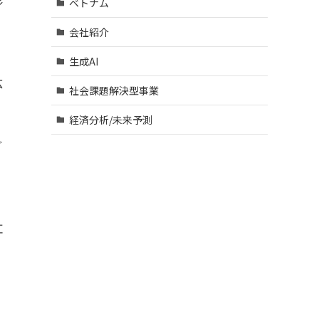
ベトナム
会社紹介
生成AI
広
社会課題解決型事業
経済分析/未来予測
ど
紅