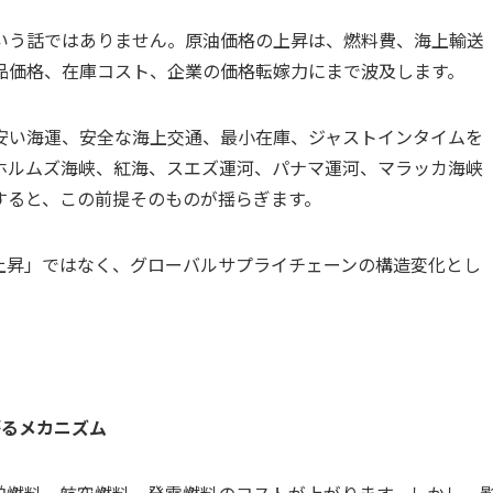
いう話ではありません。原油価格の上昇は、燃料費、海上輸送
品価格、在庫コスト、企業の価格転嫁力にまで波及します。
安い海運、安全な海上交通、最小在庫、ジャストインタイムを
ホルムズ海峡、紅海、スエズ運河、パナマ運河、マラッカ海峡
すると、この前提そのものが揺らぎます。
上昇」ではなく、グローバルサプライチェーンの構造変化とし
がるメカニズム
舶燃料、航空燃料、発電燃料のコストが上がります。しかし、